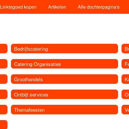
Linktegoed kopen
Artikelen
Alle dochterpagina's
Bedrijfscatering
B
Catering Organisaties
Fe
Groothandels
K
Ontbijt services
O
Themafeesten
V