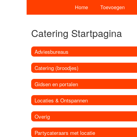
Home
Toevoegen
Catering Startpagina
Adviesbureaus
Catering (broodjes)
Gidsen en portalen
Locaties & Ontspannen
Overig
Partycateraars met locatie