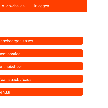
Alle websites
Inloggen
rancheorganisaties
estlocaties
antinebeheer
rganisatiebureaus
erhuur