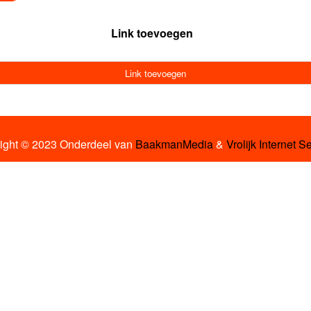
Link toevoegen
Link toevoegen
ight © 2023 Onderdeel van
BaakmanMedia
&
Vrolijk Internet S