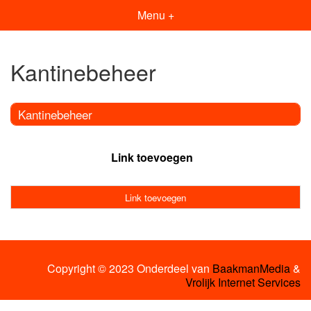
Menu +
Kantinebeheer
Kantinebeheer
Link toevoegen
Link toevoegen
Copyright © 2023 Onderdeel van
BaakmanMedia
&
Vrolijk Internet Services